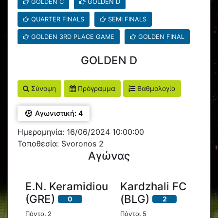
GOLDEN C
GOLDEN D
QUARTER FINALS
SEMI FINALS
GOLDEN 3RD PLACE GAME
GOLDEN FINAL
GOLDEN D
Σύνοψη
Πρόγραμμα
Βαθμολογία
Αγωνιστική: 4
Ημερομηνία: 16/06/2024 10:00:00
Τοποθεσία: Svoronos 2
Αγώνας
E.N. Keramidiou
Kardzhali FC
(GRE)
(BLG)
0
2
Πόντοι 2
Πόντοι 5