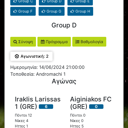
Group C
Group D
Group E
Group F
Group G
Group H
Group D
Σύνοψη
Πρόγραμμα
Βαθμολογία
Αγωνιστική: 2
Ημερομηνία: 14/06/2024 21:00:00
Τοποθεσία: Andromachi 1
Αγώνας
Iraklis Larissas
Aiginiakos FC
1 (GRE)
(GRE)
6
0
Πόντοι 12
Πόντοι 0
Νίκες 4
Νίκες 0
Ηττες 1
Ηττες 5