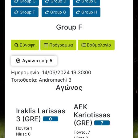
Group C
Group D
Group E
Group F
Group G
Group H
Group F
Σύνοψη
Πρόγραμμα
Βαθμολογία
Αγωνιστική: 5
Ημερομηνία: 14/06/2024 19:30:00
Τοποθεσία: Andromachi 3
Αγώνας
AEK
Iraklis Larissas
Kariotissas
3 (GRE)
0
(GRE)
7
Πόντοι 1
Πόντοι 7
Νίκες 0
Νίκες 2