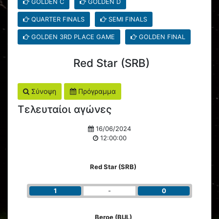
GOLDEN C
GOLDEN D
QUARTER FINALS
SEMI FINALS
GOLDEN 3RD PLACE GAME
GOLDEN FINAL
Red Star (SRB)
Σύνοψη
Πρόγραμμα
Τελευταίοι αγώνες
16/06/2024
12:00:00
Red Star (SRB)
1
-
0
Beroe (BUL)